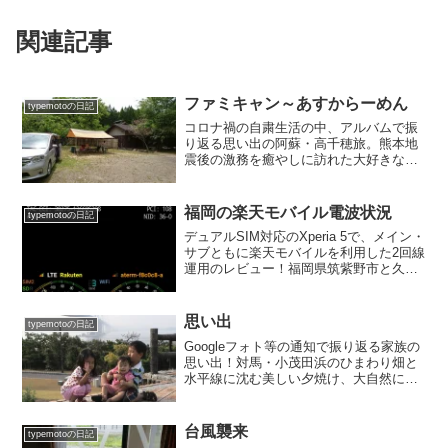
関連記事
ファミキャン～あすからーめん
typemotoの日記
コロナ禍の自粛生活の中、アルバムで振
り返る思い出の阿蘇・高千穂旅。熊本地
震後の激務を癒やしに訪れた大好きな
「山鳥の森オートキャンプ場」での貴重
なファミリーキャンプの記録から、産山
村の扇棚田や原尻の滝を経由するドライ
福岡の楽天モバイル電波状況
typemotoの日記
ブ、高千穂の「あすからーめん」で絶品
デュアルSIM対応のXperia 5で、メイン・
地鶏タタキと絶品ラーメンを堪能したセ
サブともに楽天モバイルを利用した2回線
レナ車中泊の旅を綴ります。
運用のレビュー！福岡県筑紫野市と久留
米市での自社回線（BAND3）とパートナ
ー回線（BAND26）のリアルな電波状
況、通信エリア、メリット・デメリッ
思い出
typemotoの日記
ト、バーコード決済の使い勝手までブロ
Googleフォト等の通知で振り返る家族の
グで詳しく解説します。
思い出！対馬・小茂田浜のひまわり畑と
水平線に沈む美しい夕焼け、大自然に囲
まれた黒木民宿所キャンプ場での川遊び
とキャンピングカー（N-ML）の集い、17
年前のスカイラインで行った家族5人の無
台風襲来
typemotoの日記
謀で楽しかった初めての四国車中泊旅行