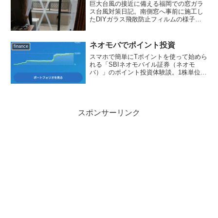
巨大台風の接近に備える福岡での窓ガラ
を網羅。
ス台風対策日記。南側窓へ事前に施工し
たDIYガラス飛散防止フィルムの様子
や、ホームセンターで売り切れ続出した
養生テープを東側窓へ「米の字」に貼っ
て補強した手順を解説。ベランダ荷物の
ネオモバでポイント投資
finance
片付けから、実家が被災しフロントガラ
スマホで簡単にTポイントを使って始めら
スが割れた平成3年台風19号（りんご台
れる「SBIネオモバイル証券（ネオモ
風）の恐怖の教訓までを綴ります。
バ）」のポイント投資体験談。1株単位か
ら数百円で有名企業の株式を購入できる
仕組みや、みずほ銀行・日産自動車・ス
ノーピークなどの銘柄を運用してみた実
際の株価変動や資産状況をブログで公開
します！
スポンサーリンク