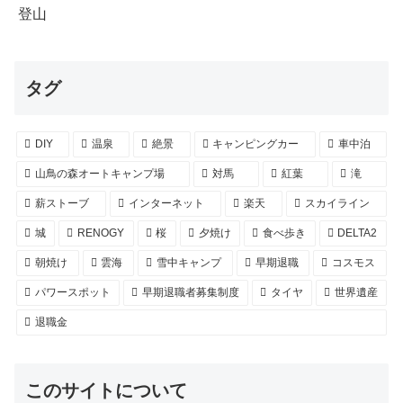
登山
タグ
DIY
温泉
絶景
キャンピングカー
車中泊
山鳥の森オートキャンプ場
対馬
紅葉
滝
薪ストーブ
インターネット
楽天
スカイライン
城
RENOGY
桜
夕焼け
食べ歩き
DELTA2
朝焼け
雲海
雪中キャンプ
早期退職
コスモス
パワースポット
早期退職者募集制度
タイヤ
世界遺産
退職金
このサイトについて