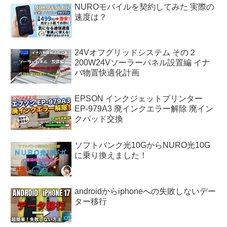
NUROモバイルを契約してみた 実際の
速度は？
24Vオフグリッドシステム その２
200W24Vソーラーパネル設置編 イナ
バ物置快適化計画
EPSON インクジェットプリンター
EP-979A3 廃インクエラー解除 廃イン
クパッド交換
ソフトバンク光10GからNURO光10G
に乗り換えました！
androidからiphoneへの失敗しないデー
ター移行