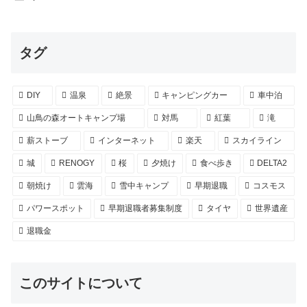
タグ
DIY
温泉
絶景
キャンピングカー
車中泊
山鳥の森オートキャンプ場
対馬
紅葉
滝
薪ストーブ
インターネット
楽天
スカイライン
城
RENOGY
桜
夕焼け
食べ歩き
DELTA2
朝焼け
雲海
雪中キャンプ
早期退職
コスモス
パワースポット
早期退職者募集制度
タイヤ
世界遺産
退職金
このサイトについて