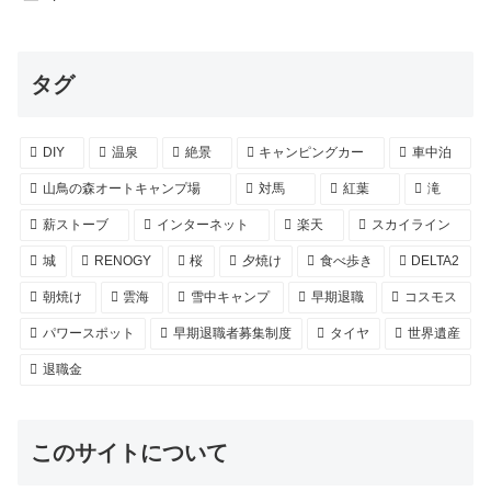
タグ
DIY
温泉
絶景
キャンピングカー
車中泊
山鳥の森オートキャンプ場
対馬
紅葉
滝
薪ストーブ
インターネット
楽天
スカイライン
城
RENOGY
桜
夕焼け
食べ歩き
DELTA2
朝焼け
雲海
雪中キャンプ
早期退職
コスモス
パワースポット
早期退職者募集制度
タイヤ
世界遺産
退職金
このサイトについて