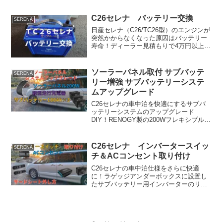
を使って、ホルモンやラーメンなどの車
中飯を調理。バッテリーの残量推移や走
C26セレナ バッテリー交換
SERENA
行充電器の実力テスト、冬の車中泊の様
日産セレナ（C26/TC26型）のエンジンが
子を詳しくレビューします。
突然かからなくなった原因はバッテリー
寿命！ディーラー見積もりで4万円以上か
かる交換費用を、楽天市場でパナソニッ
クのカオス（N-S115/A3）を購入し、半
額以下でDIY交換した手順をブログで徹
ソーラーパネル取付 サブバッテ
SERENA
底解説。廃バッテリーの処分や交換時の
リー増強 サブバッテリーシステ
注意点も紹介します。
ムアップグレード
C26セレナの車中泊を快適にするサブバ
ッテリーシステムのアップグレード
DIY！RENOGY製の200Wフレキシブルソ
ーラーパネルを屋根に直貼りする方法か
ら、リン酸鉄リチウムイオンバッテリー
を300Ahに増設する手順まで詳しく解
C26セレナ インバータースイッ
SERENA
説。両面テープとコーキングを使った配
チ＆ACコンセント取り付け
線処理や防水対策も必見です。
C26セレナの車中泊仕様をさらに快適
に！ラゲッジアンダーボックスに設置し
たサブバッテリー用インバーターのリモ
コンスイッチと、1500W対応のACコンセ
ントを、車内の内張り（トリム）へ綺麗
に埋め込み加工するDIY手順を画像と動
画付きで徹底解説します。