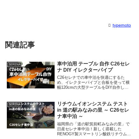
typemoto
関連記事
車中泊用 テーブル 自作 C26セレ
SERENA
ナ DIY イレクターパイプ
C26セレナでの車中泊を快適にするた
め、イレクターパイプと合板を使って横
幅120cmの大型テーブルをDIY自作しま
した。図面の設計からパイプカッターで
の切断、ジョイントの組み立て、天板の
研磨・ウレタンニス塗装手順まで詳しく
リチウムイオンシステム テスト
SERENA
解説。車中泊の食事や調理が激変する自
in 道の駅みなみの里 ～ C26セレ
作テーブルの作り方をご紹介します。
ナ車中泊 ～
福岡県の「道の駅筑前町みなみの里」で
日産セレナ車中泊！新しく搭載した
RENOGY製スマートリン酸鉄リチウムイ
オンバッテリーとIHクッキングヒーター