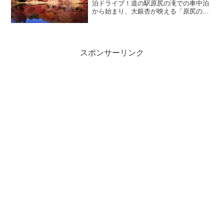
泊ドライブ！道の駅原尻の滝での車中泊
お届けします。
から始まり、大銀杏が映える「原尻の
滝」、雪舟ゆかりの豪快な「沈堕の
滝」、水面に真っ赤な世界が映る「用作
公園」、そして城址全域が赤や黄色に染
まる壮大な「岡城跡（岡城址）」まで、
絶景のタイミングで巡った竹田周遊の旅
スポンサーリンク
模様をお届けします。