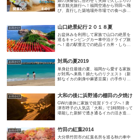
娘の演奏会に合わせて夫婦で久しぶりの
東京観光旅行へ！福岡空港から羽田へ飛
び、直行した築地場外市場での食べ歩き
グルメをブログでレポートします。丸武
の玉子焼き、浜茂鮨の絶品「炙りセッ
ト」やマグロのホホ肉焼き、丸焼たこせ
山口絶景紀行２０１８夏
お出かけ
んべいなど大満足のランチを満喫。夜は
お盆休みを利用して家族で山口の絶景を
王子に宿泊し、感動の演奏会を鑑賞しま
巡るキャンピングカー車中泊ドライブ旅
した。
へ！道の駅豊北での絶品イカ丼・しらす
丼夕食から、早朝の美しい角島大橋、鳥
居が連なる元乃隅成神社（元乃隅神社）
のパノラマ、広大な千畳敷へ。さらに神
対馬の夏2019
お出かけ
秘的で涼しい秋芳洞の鍾乳洞探検や無料
単身赴任最後の夏、福岡から愛する家族
の遊水公園での水遊び、道の駅おふくで
が対馬へ来島！娘たちのリクエスト（新
の温泉まで満喫した旅行記です。
鮮なイカの刺身や麻婆豆腐）の手作り夕
食から始まり、食事処「匠」での絶品い
りやき蕎麦ランチ、抜群の透明度を誇る
思い出の小茂田浜での大はしゃぎな水遊
大和の後に浜野浦の棚田の夕焼け
お出かけ
び、居酒屋「すみっこ」の極上刺身、直
GWの連休に家族で佐賀ドライブへ！唐
売所「対馬海流」のヤズさばきまで、家
津市呼子の人気店「大和」で1時間待って
族と過ごした感動の旅行記です。
堪能した新鮮で透き通るイカの活き造り
と絶品ゲソ天ぷら、そして玄海町にある
「浜野浦の棚田」での2年ぶりの夕焼け撮
影記録です。展望台の混雑状況や、アン
竹田の紅葉2014
お出かけ
ケート特典の棚田米、霞と雲に隠れた夕
大分県竹田市の紅葉名所を巡る秋の車中
日のロケーションを写真満載のブログで