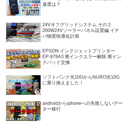
速度は？
24Vオフグリッドシステム その２
200W24Vソーラーパネル設置編 イナ
バ物置快適化計画
EPSON インクジェットプリンター
EP-979A3 廃インクエラー解除 廃イン
クパッド交換
ソフトバンク光10GからNURO光10G
に乗り換えました！
androidからiphoneへの失敗しないデー
ター移行