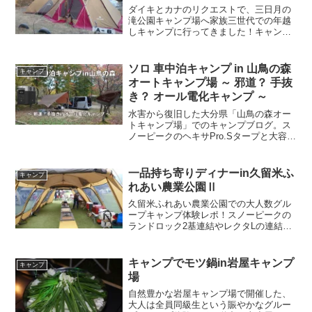
ダイキとカナのリクエストで、三日月の
滝公園キャンプ場へ家族三世代での年越
しキャンプに行ってきました！キャンピ
ングカーの横にスノーピークのリビング
シェルとアメニティドームを連結し、薪
ストーブとお座敷スタイルコタツでぬく
ソロ 車中泊キャンプ in 山鳥の森
キャンプ
ぬく仕様。美味しいモツ鍋やお好み焼
オートキャンプ場 ～ 邪道？ 手抜
き、年越し蕎麦を堪能し、初詣やグラン
き？ オール電化キャンプ ～
ドゴルフを満喫した冬キャンプ日記で
す。
水害から復旧した大分県「山鳥の森オー
トキャンプ場」でのキャンプブログ。ス
ノーピークのヘキサPro.Sタープと大容量
ポータブル電源EcoFlow DELTA2を使っ
た快適なオール電化キャンプの様子をレ
ポートします。復旧後のサイトや温泉な
一品持ち寄りディナーin久留米ふ
キャンプ
ど、施設最新情報も詳しく紹介！
れあい農業公園Ⅱ
久留米ふれあい農業公園での大人数グル
ープキャンプ体験レポ！スノーピークの
ランドロック2基連結やレクタLの連結で
超巨大な快適サイトを設営。家庭用中華
鍋で作る本格麻婆豆腐をはじめ、バイキ
ング並みに豪華な一品持ち寄りディナー
キャンプでモツ鍋in岩屋キャンプ
キャンプ
大宴会や、スカイラインでの雨中車中泊
場
など見どころ満載の2日間をお届けしま
す。
自然豊かな岩屋キャンプ場で開催した、
大人は全員同級生という賑やかなグルー