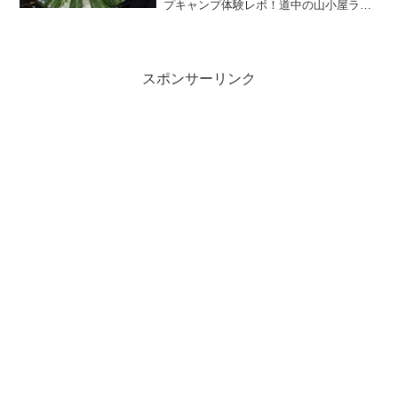
プキャンプ体験レポ！道中の山小屋ラー
メンから、レクタL＆美しきヘキサMター
プの設営、城山チャンコスープで仕上げ
る絶品モツ鍋大宴会、子どもたちのステ
ージ遊び、そして翌朝の凄まじい風雨に
よる過酷な撤収劇まで、ハプニング満載
スポンサーリンク
の2日間の模様をお届けします。