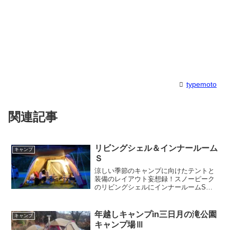
typemoto
関連記事
リビングシェル＆インナールーム
キャンプ
Ｓ
涼しい季節のキャンプに向けたテントと
装備のレイアウト妄想録！スノーピーク
のリビングシェルにインナールームSを
組み合わせた快適な寝室作りや、IGTと
ユニセラTGを組み込んだ2人向けのリビ
ング構成を紹介します。ロゴスのエアー
年越しキャンプin三日月の滝公園
キャンプ
マットやランタンなど、持っていくべき
キャンプ場Ⅲ
おすすめのキャンプ道具も詳しく解説。