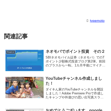
typemoto
関連記事
ネオモバでポイント投資 その２
finance
SBIネオモバイル証券（ネオモバ）でのT
ポイント少額株式投資ブログ第2弾。前回
のプラスから一転、1カ月半後にマイナス
転落した運用実績を公開！少額投資だか
らこそ数百円で済むリスクの低さを、通
常の100株単位の取引（時価総額・評価損
YouTubeチャンネル作成しまし
typemotoの日記
益100倍）と比較しながら、コロナ禍の株
た！
価下落局面での心構えを綴ります。
ダイキん家のYouTubeチャンネルを開設
しました！Adobe Premiere Proで作成し
たキャンプや外遊びの思い出写真スライ
ドショー動画をご紹介します。山鳥の森
オートキャンプ場、蔵迫温泉さくら、ス
ノーピーク奥日田でのキャンプや竹田の
おめでとうございます google