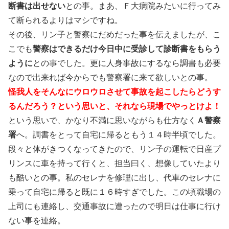
断書は出せない
との事。まあ、Ｆ大病院みたいに行ってみ
て断られるよりはマシですね。
その後、リン子と警察にだめだった事を伝えましたが、こ
こでも
警察はできるだけ今日中に受診して診断書をもらう
ように
との事でした。更に人身事故にするなら調書も必要
なので出来れば今からでも警察署に来て欲しいとの事。
怪我人をそんなにウロウロさせて事故を起こしたらどうす
るんだろう？という思いと、それなら現場でやっとけよ！
という思いで、かなり不満に思いながらも仕方なく
Ａ警察
署
へ。調書をとって自宅に帰るともう１４時半頃でした。
段々と体がきつくなってきたので、リン子の運転で日産プ
リンスに車を持って行くと、担当曰く、想像していたより
も酷いとの事。私のセレナを修理に出し、代車のセレナに
乗って自宅に帰ると既に１６時すぎでした。この頃職場の
上司にも連絡し、交通事故に遭ったので明日は仕事に行け
ない事を連絡。