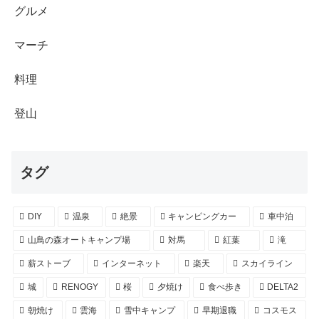
グルメ
マーチ
料理
登山
タグ
DIY
温泉
絶景
キャンピングカー
車中泊
山鳥の森オートキャンプ場
対馬
紅葉
滝
薪ストーブ
インターネット
楽天
スカイライン
城
RENOGY
桜
夕焼け
食べ歩き
DELTA2
朝焼け
雲海
雪中キャンプ
早期退職
コスモス