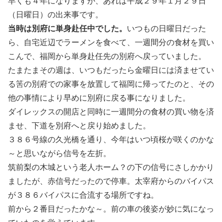
早くも４年になりますが、あれは平成２９年１月２９日
（日曜日）の出来事です。
当時は別府に単身赴任中でした。
いつもの日曜日だった
ら、自宅近辺でラーメンを食べて、一週間分の食材を買い
こんで、福岡から単身赴任先の別府へ戻っていました。
たまたまその週は、いつもだったら金曜日には済ませてい
る筈の別府での家事を放置して福岡に帰ってたのと、その
他の事情により早めに別府に戻る事になりました。
ダイレックスの開店と同時に一週間分の食材の買い物を済
ませ、下道を別府へと戻り始めました。
３８６号線の久光橋を通り、今年はいつ頃桜が咲くのかな
～と思いながら信号を左折。
筑前梨の木城という老人ホーム？の下の信号にさしかかり
ましたが、赤信号だったので停車。太宰府からのバイパス
が３８６バイパスに合流する場所ですね。
前から２番目だったかな～。前の車の後姿が妙に気になっ