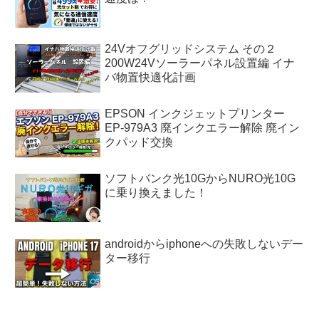
24Vオフグリッドシステム その２
200W24Vソーラーパネル設置編 イナ
バ物置快適化計画
EPSON インクジェットプリンター
EP-979A3 廃インクエラー解除 廃イン
クパッド交換
ソフトバンク光10GからNURO光10G
に乗り換えました！
androidからiphoneへの失敗しないデー
ター移行