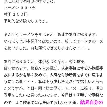
麺も細麺で私好みの味でした。
ラーメン ５５０円
替玉 １００円
平均的な値段でしょうか。
まんとくラーメンを食べると、高速で別府に帰ります。
やっぱり体が本調子ではないので、珍しくオートクルーズ
を使いました。自動運転ではありませんが・・・。
別府に帰り着くと、体がきつくなり、暫く昼寝。
目が覚めると、警察からの電話。
人身事故にするか物損事
故にするかを早く決めて、人身なら診断書をすぐに送るよ
うに
との事・・・。
私はもう少し考えさせて欲しい
と言っ
たのですが、昨日と同じ様に早くしろとの一点張り。明日
返事をしたいと言ったのですが、
今日は１７時まで勤務な
結局自分の
ので、１７時までには決めて欲しい
との事。