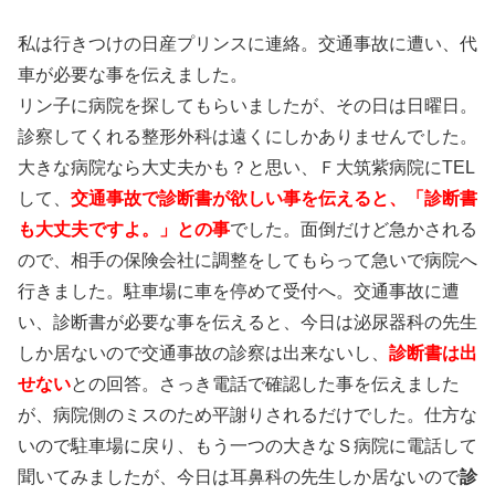
私は行きつけの日産プリンスに連絡。交通事故に遭い、代
車が必要な事を伝えました。
リン子に病院を探してもらいましたが、その日は日曜日。
診察してくれる整形外科は遠くにしかありませんでした。
大きな病院なら大丈夫かも？と思い、Ｆ大筑紫病院にTEL
して、
交通事故で診断書が欲しい事を伝えると、「診断書
も大丈夫ですよ。」との事
でした。面倒だけど急かされる
ので、相手の保険会社に調整をしてもらって急いで病院へ
行きました。駐車場に車を停めて受付へ。交通事故に遭
い、診断書が必要な事を伝えると、今日は泌尿器科の先生
しか居ないので交通事故の診察は出来ないし、
診断書は出
せない
との回答。さっき電話で確認した事を伝えました
が、病院側のミスのため平謝りされるだけでした。仕方な
いので駐車場に戻り、もう一つの大きなＳ病院に電話して
聞いてみましたが、今日は耳鼻科の先生しか居ないので
診