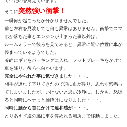
ていたのを覚えています。
突然強い衝撃！
そこに
一瞬何が起こったか分かりませんでした。
前と左右を見渡しても何も異常はありません。衝撃でスマ
ホが落ちた事とエンジンが止まった事以外は。
ルームミラーで後ろを見てみると、異常に近い位置に車が
停まっているようでした。
冷静にギアをパーキングに入れ、フットブレーキをかけて
車を降り、後ろへ向かいます。
完全にやられた事に気づきました・・・。
相手が遅れて下りてきたので頭に血が昇り、思わず怒鳴っ
てしまいましたが、いけないと思い冷静に。しかも、怒鳴
ると同時にヘナっと腰砕けになりました・・・。
同時に
腰から首にかけて違和感が・・・。
とりあえず道の脇に車を停めれる場所まで移動しました。