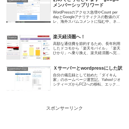
typemotoの日記
紅葉巡りなど、楽しい思い出をぜひご覧
メンバーシップリワード
ください。
WordPressのアクセス急増やCount per
dayとGoogleアナリティクスの数値のズ
レ、海外スパムコメントに悩む中、ネッ
トサーフィン中に突如遭遇した「Google
メンバーシップ・リワード」詐欺を実例
付きで注意喚起！「iPad無料当選」の甘
楽天経済圏へ！
finance
い言葉と制限時間で入力を急かす、クレ
高額な通信費を節約するため、長年利用
ジットカード情報を狙うフィッシング詐
したドコモから「楽天モバイル」「楽天
欺の手口を解説します。
ひかり」へ乗り換え、楽天経済圏へ完全
移行した体験談です。arrows RXの新規契
約や家族のMNP、SPU10倍で大幅アップ
した楽天ポイントの獲得状況、さらに楽
Ｘサーバーとwordpressにした訳
typemotoの日記
天ゴールドカードの改悪ニュースに対す
自分の備忘録として始めた「ダイキん
る今後の戦略などを赤裸々に綴ります。
家」のホームページ運営記。Yahoo!ジオ
シティーズからFC2への移転、エックス
サーバーへの移行、ホームページ作成ソ
フトSIRIUSからWordPress（ワードプレ
ス）への移行手順を解説。サブディレク
トリ（WPフォルダ）設置時にトップペー
ジが表示されないトラブルとindex.php修
スポンサーリンク
正による解決法まで網羅。