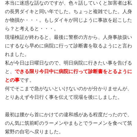
本当に迷惑な話なのですが、色々話していくと加害者は私
の長男ダイキと同い年でした。ちょっと複雑でした。人身
か物損か・・・。もしダイキが同じように事故を起こした
ら？と考えると・・・。
現場検証が終わると、最後に警察の方から、人身事故扱い
にするなら早めに病院に行って診断書を取るようにと言わ
れました。
私が今日は日曜日なので、明日病院に行きたい事を告げる
と、
できる限り今日中に病院に行って診断書をとるように
との事
です。
何でそこまで急がないといけないのかが分かりませんが、
とりあえず今日行く事を伝えて現場を後にしました。
最初は腰から首にかけての違和感がある程度だったので、
のん気に筑前町のラーメンやまもとでラーメンを食べて筑
紫野の自宅へ戻りました。