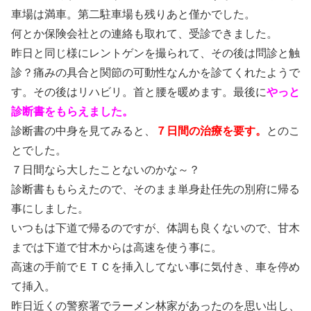
車場は満車。第二駐車場も残りあと僅かでした。
何とか保険会社との連絡も取れて、受診できました。
昨日と同じ様にレントゲンを撮られて、その後は問診と触
診？痛みの具合と関節の可動性なんかを診てくれたようで
す。その後はリハビリ。首と腰を暖めます。最後に
やっと
診断書をもらえました。
診断書の中身を見てみると、
７日間の治療を要す。
とのこ
とでした。
７日間なら大したことないのかな～？
診断書ももらえたので、そのまま単身赴任先の別府に帰る
事にしました。
いつもは下道で帰るのですが、体調も良くないので、甘木
までは下道で甘木からは高速を使う事に。
高速の手前でＥＴＣを挿入してない事に気付き、車を停め
て挿入。
昨日近くの警察署でラーメン林家があったのを思い出し、